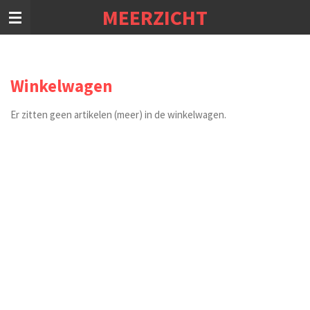
MEERZICHT
Ga
direct
naar
de
hoofdinhoud
Winkelwagen
Er zitten geen artikelen (meer) in de winkelwagen.